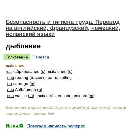
Безопасность и гигиена труда. Перевод
на английский, французский, немецкий,
испанский языки
дыбление
Толкование
Перевод
дыбление
rus
кабрирование (
с
), дыбление (
с
)
eng
rearing (tractor), rear upsetting
fra
cabrage (
m
)
deu
Aufbäumen (
n
)
spa
vuelco (
m
) hacia atrás, encabritamiento (
m
)
Безопасность и гигиена труда. Перевод на английский, французский, немецкий,
испанский языки. - Женева
.
1993
.
Игры ⚽
Поможем написать реферат