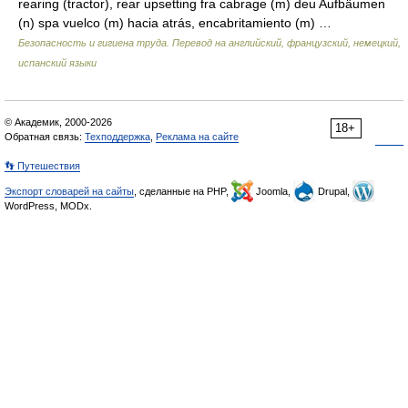
rearing (tractor), rear upsetting fra cabrage (m) deu Aufbäumen
(n) spa vuelco (m) hacia atrás, encabritamiento (m) …
Безопасность и гигиена труда. Перевод на английский, французский, немецкий,
испанский языки
© Академик, 2000-2026
18+
Обратная связь:
Техподдержка
,
Реклама на сайте
👣 Путешествия
Экспорт словарей на сайты
, сделанные на PHP,
Joomla,
Drupal,
WordPress, MODx.